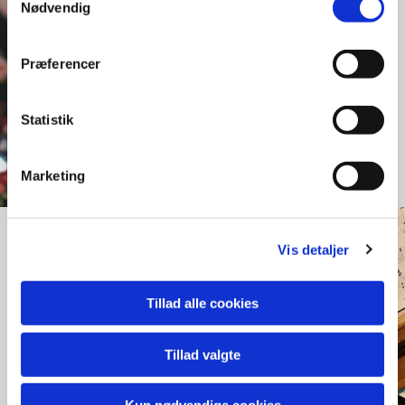
familien. Lige fra
Nødvendig
babysalmesang til
spaghettigudstjeneste.
Præferencer
Kom og vær med!
Statistik
Børn og familier
Marketing
Musik & kultur
Vis detaljer
Kristendommen og vores
Tillad alle cookies
kultur er tæt forbundet.
Kirken er fantastisk rum for
Tillad valgte
koncerter med mere.