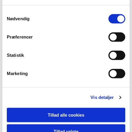
spændende arrangementer.
Samtykkevalg
Nødvendig
I forbindelse med søndagens gudstjeneste er der
almindeligvis kirkekaffe.
Præferencer
Læs om de forskellige undervisningstilbud
Statistik
Marketing
Vis detaljer
Tillad alle cookies
Tillad valgte