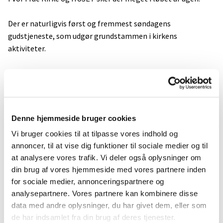
Der er naturligvis først og fremmest søndagens
gudstjeneste, som udgør grundstammen i kirkens
aktiviteter.
Herudover kan der i kirken være en god koncert, mulighed for
deltagelse i meditation, Taizé-sang, en anderledes
gudstjeneste eller musikandagt.
Denne hjemmeside bruger cookies
Læs mere om kirkens koncerter og festivaller
Vi bruger cookies til at tilpasse vores indhold og
annoncer, til at vise dig funktioner til sociale medier og til
at analysere vores trafik. Vi deler også oplysninger om
Undervisning, kirkekaffe og café i
din brug af vores hjemmeside med vores partnere inden
menighedshuset
for sociale medier, annonceringspartnere og
analysepartnere. Vores partnere kan kombinere disse
I HUSET er der undervisning for juniorkonfirmander og
data med andre oplysninger, du har givet dem, eller som
konfirmander, hyggelige caféeftermiddage samt andre
de har indsamlet fra din brug af deres tjenester.