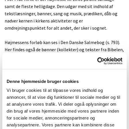
samt de fleste helligdage. Den udgør med sit indhold af
tekstlæsninger, bønner, sang og musik, prædiken, dåb og
nadver kernen i kirkens aktiviteter og er
omdrejningspunktet for alt andet, der sker i sognet.
Højmessens forløb kan ses i Den Danske Salmebog (s. 793).
Her findes også de bønner (kollekter) og tekster fra Bibelen,
der knytter sig til hver enkelt søndag/helligdag i kirkeåret.
Selvom højmessen følger en fast form, der stort set er ens i
alle landets kirker, kan der være mindre afvigelser.
Denne hjemmeside bruger cookies
Vi bruger cookies til at tilpasse vores indhold og
Andre gudstjenester
annoncer, til at vise dig funktioner til sociale medier og til
at analysere vores trafik. Vi deler også oplysninger om
I løbet af konfirmationsforberedelsen er konfirmanderne
din brug af vores hjemmeside med vores partnere inden
med til at arrangere en gudstjeneste. De er med i
for sociale medier, annonceringspartnere og
planlægningen og gennemførelsen både med hensyn til
analysepartnere. Vores partnere kan kombinere disse