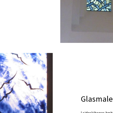
Glasmale
I sideskibenes høj