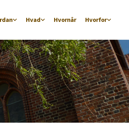
rdan
Hvad
Hvornår
Hvorfor