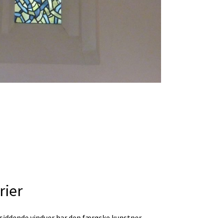
rier
tsiddende vinduer har den færøske kunstner