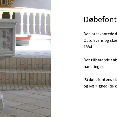
Døbefont
Den ottekantede d
Otto Evens og skæn
1884.
Det tilhørende søl
handlinger.
På døbefontens sid
og kærlighed (de k