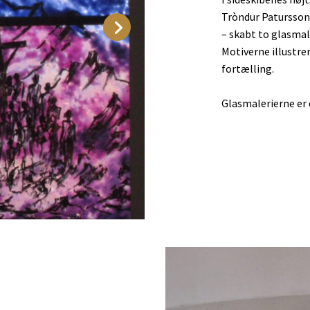
Tròndur Patursson
– skabt to glasmal
Motiverne illustre
fortælling.
Glasmalerierne er 