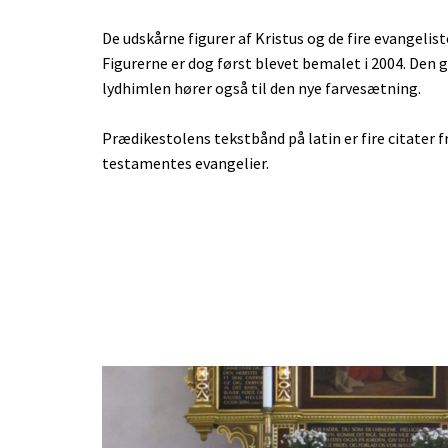
De udskårne figurer af Kristus og de fire evangeliste
Figurerne er dog først blevet bemalet i 2004. Den 
lydhimlen hører også til den nye farvesætning.
Prædikestolens tekstbånd på latin er fire citater f
testamentes evangelier.