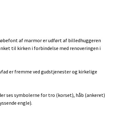
øbefont af marmor er udført af billedhuggeren
ket til kirken i forbindelse med renoveringen i
vfad er fremme ved gudstjenester og kirkelige
er ses symbolerne for tro (korset), håb (ankeret)
yssende engle).