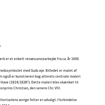
e
rk er et enkelt renæssancearbejde fra ca. år 1600.
hedssymbolet med Guds øje. Billedet er malet af
om også er kunstneren bag alterets centrale maleri:
Have (1824/1828?). Dette maleri blev skænket til
ronprins Christian, den senere Chr. VIII.
ltertavlens øvrige felter er udvalgt i forbindelse