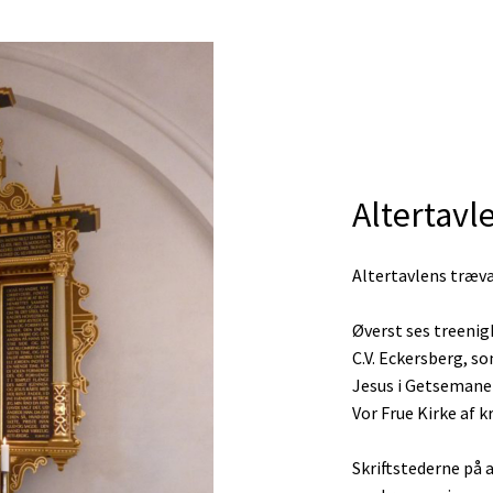
Altertavl
Altertavlens trævæ
Øverst ses treenig
C.V. Eckersberg, s
Jesus i Getsemane 
Vor Frue Kirke af k
Skriftstederne på a