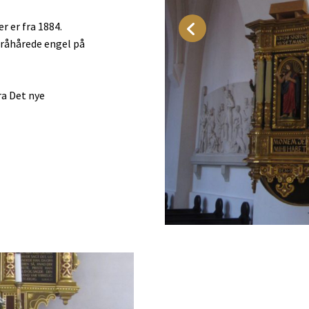
r er fra 1884.
gråhårede engel på
ra Det nye