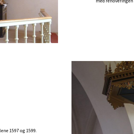
med renoveringen i
lene 1597 og 1599.