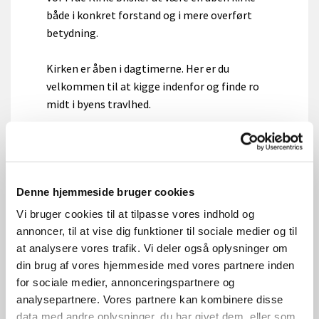
både i konkret forstand og i mere overført
betydning.
Kirken er åben i dagtimerne. Her er du
velkommen til at kigge indenfor og finde ro
midt i byens travlhed.
Visionen for kirkens arbejde er at være:
En kirke, der går nye veje
Denne hjemmeside bruger cookies
Vi opsøger alle aldersgrupper og gør dem
aktive i kirkens liv og vækst.
Vi bruger cookies til at tilpasse vores indhold og
En kirke, der rækker hånden ud
annoncer, til at vise dig funktioner til sociale medier og til
Vi engagerer folk og får dem til at opleve, at
at analysere vores trafik. Vi deler også oplysninger om
kirken er imødekommende, levende,
din brug af vores hjemmeside med vores partnere inden
rummelig og en styrke i hverdagen.
for sociale medier, annonceringspartnere og
En kirke, der åbner evangeliet
analysepartnere. Vores partnere kan kombinere disse
Vi inspirerer, styrker og formidler kernen i
data med andre oplysninger, du har givet dem, eller som